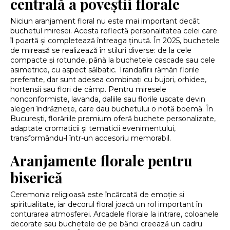
centrală a poveștii florale
Niciun aranjament floral nu este mai important decât
buchetul miresei. Acesta reflectă personalitatea celei care
îl poartă și completează întreaga ținută. În 2025, buchetele
de mireasă se realizează în stiluri diverse: de la cele
compacte și rotunde, până la buchetele cascade sau cele
asimetrice, cu aspect sălbatic. Trandafirii rămân florile
preferate, dar sunt adesea combinați cu bujori, orhidee,
hortensii sau flori de câmp. Pentru miresele
nonconformiste, lavanda, daliile sau florile uscate devin
alegeri îndrăznețe, care dau buchetului o notă boemă. În
București, florăriile premium oferă buchete personalizate,
adaptate cromaticii și tematicii evenimentului,
transformându-l într-un accesoriu memorabil.
Aranjamente florale pentru
biserică
Ceremonia religioasă este încărcată de emoție și
spiritualitate, iar decorul floral joacă un rol important în
conturarea atmosferei. Arcadele florale la intrare, coloanele
decorate sau buchetele de pe bănci creează un cadru