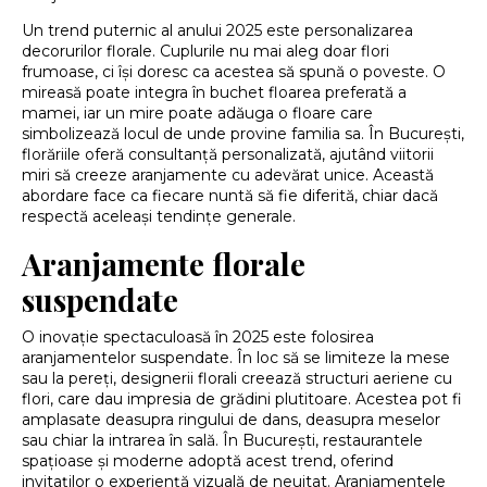
Un trend puternic al anului 2025 este personalizarea
decorurilor florale. Cuplurile nu mai aleg doar flori
frumoase, ci își doresc ca acestea să spună o poveste. O
mireasă poate integra în buchet floarea preferată a
mamei, iar un mire poate adăuga o floare care
simbolizează locul de unde provine familia sa. În București,
florăriile oferă consultanță personalizată, ajutând viitorii
miri să creeze aranjamente cu adevărat unice. Această
abordare face ca fiecare nuntă să fie diferită, chiar dacă
respectă aceleași tendințe generale.
Aranjamente florale
suspendate
O inovație spectaculoasă în 2025 este folosirea
aranjamentelor suspendate. În loc să se limiteze la mese
sau la pereți, designerii florali creează structuri aeriene cu
flori, care dau impresia de grădini plutitoare. Acestea pot fi
amplasate deasupra ringului de dans, deasupra meselor
sau chiar la intrarea în sală. În București, restaurantele
spațioase și moderne adoptă acest trend, oferind
invitaților o experiență vizuală de neuitat. Aranjamentele