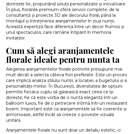
dorințele lor, propunând soluții personalizate și inovatoare.
În plus, florăriile premium oferă servicii complete: de la
consultanță și proiecte 3D ale decorului floral, până la
montajul și întreținerea aranjamentelor în ziua nunții.
Această expertiză face diferența între un decor frumos și
unul spectaculos, care rămâne întipărit în memoria
invitaților.
Cum să alegi aranjamentele
florale ideale pentru nunta ta
Alegerea aranjamentelor florale potrivite presupune mai
mult decât a selecta câteva flori preferate. Este un proces
care implică analiza stilului nunții, a locației, a bugetului și a
personalității mirilor. În București, diversitatea de opțiuni
permite fiecărui cuplu să găsească exact ceea ce își
dorește, fie că este vorba de o nuntă elegantă într-un
ballroom luxos, fie de o petrecere intimă într-un restaurant
boem. Important este ca aranjamentele să fie coerente și
armonioase, astfel încât să creeze o poveste vizuală
unitară.
Aranjamentele florale nu sunt doar un detaliu estetic, ci