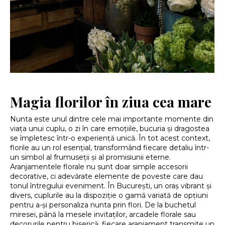
Magia florilor în ziua cea mare
Nunta este unul dintre cele mai importante momente din
viața unui cuplu, o zi în care emoțiile, bucuria și dragostea
se împletesc într-o experiență unică. În tot acest context,
florile au un rol esențial, transformând fiecare detaliu într-
un simbol al frumuseții și al promisiunii eterne.
Aranjamentele florale nu sunt doar simple accesorii
decorative, ci adevărate elemente de poveste care dau
tonul întregului eveniment. În București, un oraș vibrant și
divers, cuplurile au la dispoziție o gamă variată de opțiuni
pentru a-și personaliza nunta prin flori. De la buchetul
miresei, până la mesele invitaților, arcadele florale sau
decorurile pentru biserică, fiecare aranjament transmite un