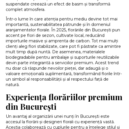
suspendate creează un efect de basm și transformă
complet atmosfera.
Într-o lume în care atenția pentru mediu devine tot mai
importantă, sustenabilitatea pătrunde și în domeniul
aranjamentelor florale. În 2025, florăriile din București pun
accent pe flori de sezon, cultivate local, reducând
importurile masive și amprenta de carbon. Tot mai mulți
clienți aleg flori stabilizate, care pot fi păstrate ca amintire
mult timp după nuntă. De asemenea, materialele
biodegradabile pentru ambalaje și suporturile reutilizabile
devin parte integrantă a serviciilor premium. Acest trend
nu doar că răspunde nevoilor pieței, dar adaugă și o
valoare emoțională suplimentară, transformând florile într-
un simbol al responsabilității și al respectului față de
natură.
Experiența florăriilor premium
din București
Un avantaj al organizării unei nunți în București este
accesul la florării și designeri florali cu experiență vastă.
Aceștia colaborează cu cuplurile pentru a înțelege stilul și