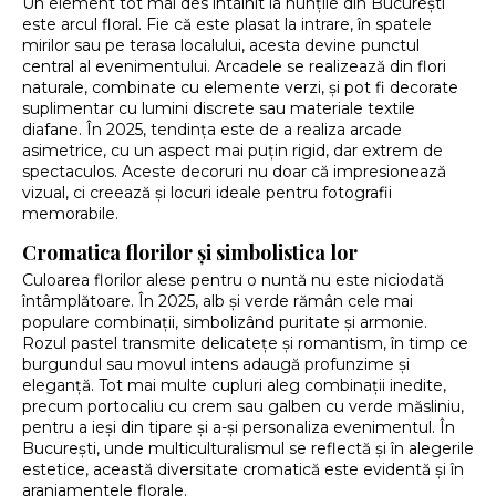
Un element tot mai des întâlnit la nunțile din București
este arcul floral. Fie că este plasat la intrare, în spatele
mirilor sau pe terasa localului, acesta devine punctul
central al evenimentului. Arcadele se realizează din flori
naturale, combinate cu elemente verzi, și pot fi decorate
suplimentar cu lumini discrete sau materiale textile
diafane. În 2025, tendința este de a realiza arcade
asimetrice, cu un aspect mai puțin rigid, dar extrem de
spectaculos. Aceste decoruri nu doar că impresionează
vizual, ci creează și locuri ideale pentru fotografii
memorabile.
Cromatica florilor și simbolistica lor
Culoarea florilor alese pentru o nuntă nu este niciodată
întâmplătoare. În 2025, alb și verde rămân cele mai
populare combinații, simbolizând puritate și armonie.
Rozul pastel transmite delicatețe și romantism, în timp ce
burgundul sau movul intens adaugă profunzime și
eleganță. Tot mai multe cupluri aleg combinații inedite,
precum portocaliu cu crem sau galben cu verde măsliniu,
pentru a ieși din tipare și a-și personaliza evenimentul. În
București, unde multiculturalismul se reflectă și în alegerile
estetice, această diversitate cromatică este evidentă și în
aranjamentele florale.