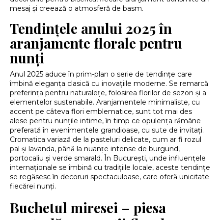
mesaj și creează o atmosferă de basm.
Tendințele anului 2025 în
aranjamente florale pentru
nunți
Anul 2025 aduce în prim-plan o serie de tendințe care
îmbină eleganța clasică cu inovațiile moderne. Se remarcă
preferința pentru naturalețe, folosirea florilor de sezon și a
elementelor sustenabile. Aranjamentele minimaliste, cu
accent pe câteva flori emblematice, sunt tot mai des
alese pentru nunțile intime, în timp ce opulența rămâne
preferată în evenimentele grandioase, cu sute de invitați.
Cromatica variază de la pasteluri delicate, cum ar fi rozul
pal și lavanda, până la nuanțe intense de burgund,
portocaliu și verde smarald. În București, unde influențele
internaționale se îmbină cu tradițiile locale, aceste tendințe
se regăsesc în decoruri spectaculoase, care oferă unicitate
fiecărei nunți.
Buchetul miresei – piesa