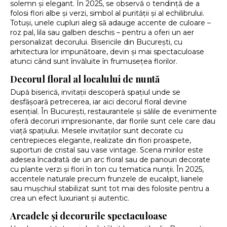
solemn și elegant. În 2025, se observă o tendință de a
folosi flori albe și verzi, simbol al purității și al echilibrului.
Totuși, unele cupluri aleg să adauge accente de culoare –
roz pal, lila sau galben deschis – pentru a oferi un aer
personalizat decorului. Bisericile din București, cu
arhitectura lor impunătoare, devin și mai spectaculoase
atunci când sunt învăluite în frumusețea florilor.
Decorul floral al localului de nuntă
După biserică, invitații descoperă spațiul unde se
desfășoară petrecerea, iar aici decorul floral devine
esențial. În București, restaurantele și sălile de evenimente
oferă decoruri impresionante, dar florile sunt cele care dau
viață spațiului. Mesele invitaților sunt decorate cu
centrepieces elegante, realizate din flori proaspete,
suporturi de cristal sau vase vintage. Scena mirilor este
adesea încadrată de un arc floral sau de panouri decorate
cu plante verzi și flori în ton cu tematica nunții. În 2025,
accentele naturale precum frunzele de eucalipt, lianele
sau mușchiul stabilizat sunt tot mai des folosite pentru a
crea un efect luxuriant și autentic.
Arcadele și decorurile spectaculoase