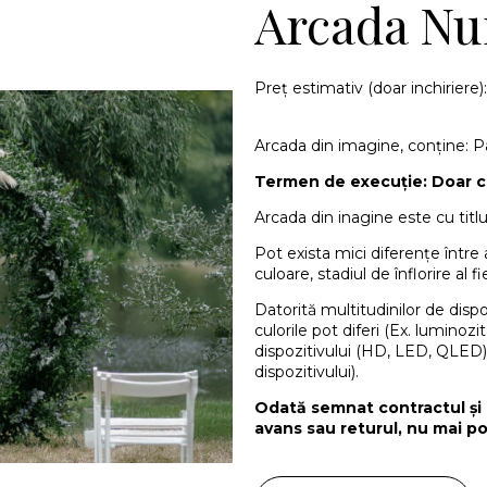
Arcada Nu
Preț estimativ (doar inchiriere)
Arcada din imagine, conține: P
Termen de execuție: Doar c
Arcada din inagine este cu titlu 
Pot exista mici diferențe într
culoare, stadiul de înflorire al fi
Datorită multitudinilor de disp
culorile pot diferi (Ex. luminoz
dispozitivului (HD, LED, QLED)
dispozitivului).
Odată semnat contractul și 
avans sau returul, nu mai po