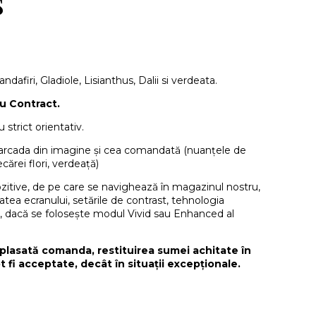
s
dafiri, Gladiole, Lisianthus, Dalii si verdeata.
u Contract.
 strict orientativ.
e arcada din imagine și cea comandată (nuanțele de
ecărei flori, verdeață)
ozitive, de pe care se navighează în magazinul nostru,
itatea ecranului, setările de contrast, tehnologia
, dacă se folosește modul Vivid sau Enhanced al
plasată comanda, restituirea sumei achitate în
t fi acceptate, decât în situații excepționale.