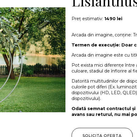
Lisianthu
Preț estimativ:
1490 lei
Arcada din imagine, conține: Tran
Termen de execuție: Doar c
Arcada din imagine este cu titlu
Pot exista mici diferențe într
culoare, stadiul de înflorire al fi
Datorită multitudinilor de disp
culorile pot diferi (Ex. luminoz
dispozitivului (HD, LED, QLED)
dispozitivului).
Odată semnat contractul și 
avans sau returul, nu mai po
SOLICITA OFERTA