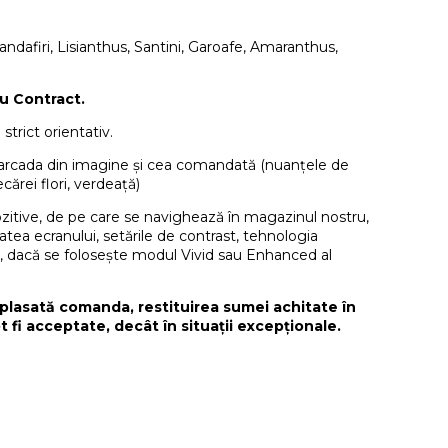
andafiri, Lisianthus, Santini, Garoafe, Amaranthus,
u Contract.
strict orientativ.
e arcada din imagine și cea comandată (nuanțele de
ecărei flori, verdeață)
ozitive, de pe care se navighează în magazinul nostru,
itatea ecranului, setările de contrast, tehnologia
, dacă se folosește modul Vivid sau Enhanced al
plasată comanda, restituirea sumei achitate în
t fi acceptate, decât în situații excepționale.