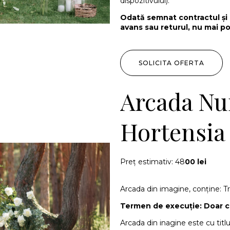
dispozitivului).
Odată semnat contractul și 
avans sau returul, nu mai po
SOLICITA OFERTA
Arcada Nun
Hortensia
Preț estimativ: 48
00 lei
Arcada din imagine, conține: Tra
Termen de execuție: Doar c
Arcada din inagine este cu titlu 