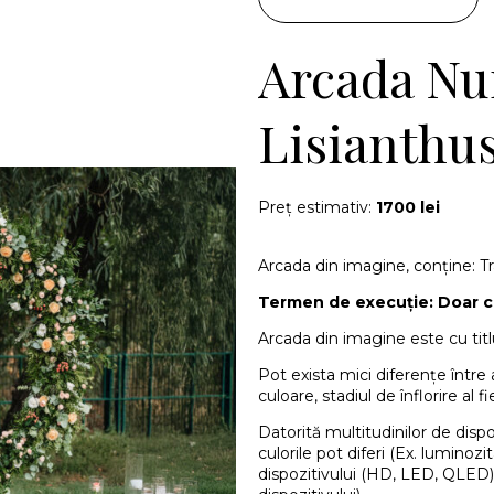
Arcada Nun
Lisianthu
Preț estimativ:
1700 lei
Arcada din imagine, conține: Tr
Termen de execuție: Doar c
Arcada din imagine este cu titlu
Pot exista mici diferențe într
culoare, stadiul de înflorire al fi
Datorită multitudinilor de disp
culorile pot diferi (Ex. luminoz
dispozitivului (HD, LED, QLED)