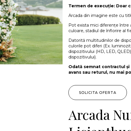
Termen de execuție: Doar c
Arcada din imagine este cu titlu
Pot exista mici diferențe într
culoare, stadiul de înflorire al fi
Datorită multitudinilor de disp
culorile pot diferi (Ex. luminoz
dispozitivului (HD, LED, QLED)
dispozitivului).
Odată semnat contractul și 
avans sau returul, nu mai po
SOLICITA OFERTA
Arcada Nun