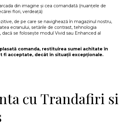
e arcada din imagine și cea comandată (nuanțele de
ecărei flori, verdeață)
ozitive, de pe care se navighează în magazinul nostru,
itatea ecranului, setările de contrast, tehnologia
, dacă se folosește modul Vivid sau Enhanced al
plasată comanda, restituirea sumei achitate în
t fi acceptate, decât în situații excepționale.
ta cu Trandafiri si
s