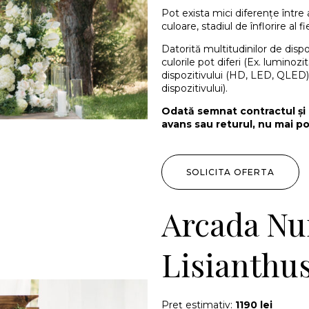
Pot exista mici diferențe într
culoare, stadiul de înflorire al fi
Datorită multitudinilor de disp
culorile pot diferi (Ex. luminoz
dispozitivului (HD, LED, QLED)
dispozitivului).
Odată semnat contractul și 
avans sau returul, nu mai po
SOLICITA OFERTA
Arcada Nun
Lisianthu
Preț estimativ:
1190 lei