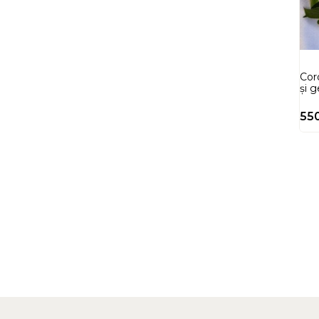
Coro
și 
55