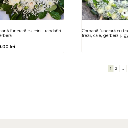
ană funerară cu crini, trandafiri
Coroană funerară cu tran
gerbera
frezii, cale, gerbera și 
0.00
lei
1
2
→