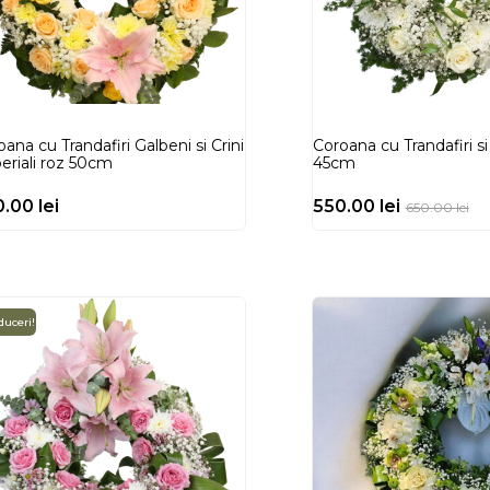
ana cu Trandafiri Galbeni si Crini
Coroana cu Trandafiri s
eriali roz 50cm
45cm
0.00
lei
550.00
lei
650.00
lei
uceri!