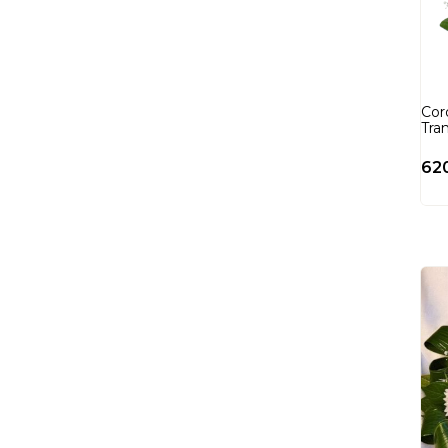
Coro
Tran
62