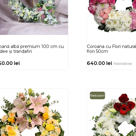
oană albă premium 100 cm cu
Coroana cu Flori natura
dee și trandafiri
flori 50cm
950.00
lei
640.00
lei
700.00
lei
Reduceri!