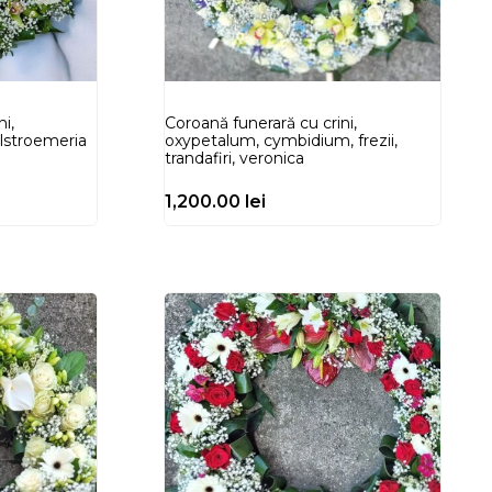
i,
Coroană funerară cu crini,
lstroemeria
oxypetalum, cymbidium, frezii,
trandafiri, veronica
1,200.00
lei