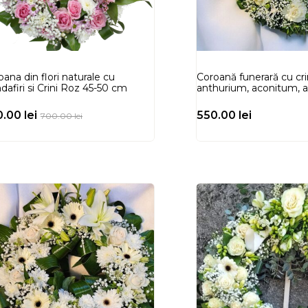
ana din flori naturale cu
Coroană funerară cu crin
dafiri si Crini Roz 45-50 cm
anthurium, aconitum, a
0.00
lei
550.00
lei
700.00
lei