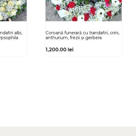
dafiri albi,
Coroană funerară cu trandafiri, crini,
gypsophila
anthurium, frezii și gerbera
1,200.00
lei