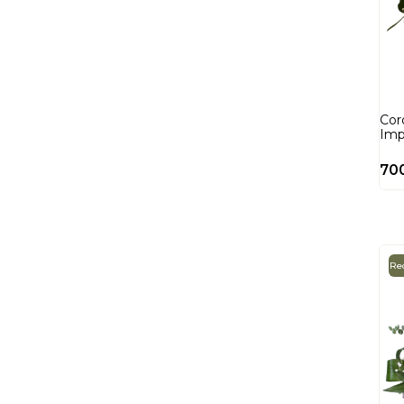
Coro
Imp
70
Red