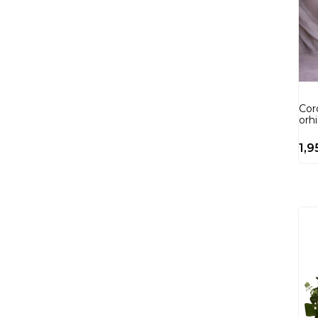
Cor
orhi
1,