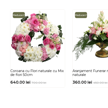
Reduceri!
Reduceri!
Coroana cu Flori naturale cu Mix
Aranjament Funerar m
de flori 50cm
naturale
640.00
lei
360.00
lei
700.00
lei
450.00
lei