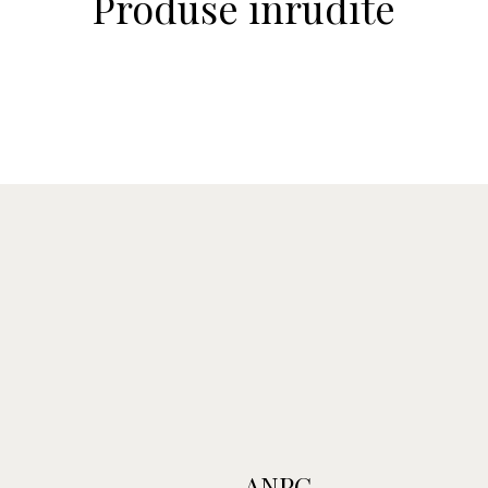
Produse inrudite
ANPC