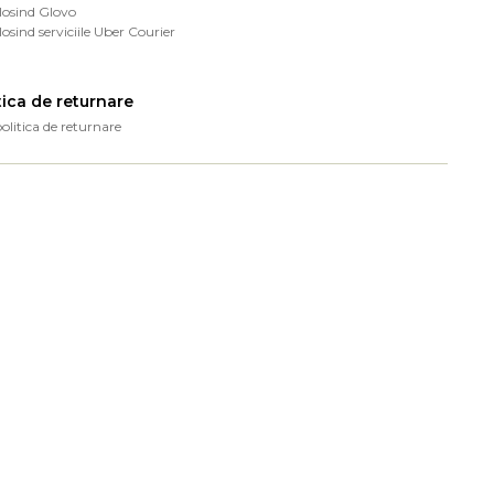
losind Glovo
losind serviciile Uber Courier
tica de returnare
politica de returnare