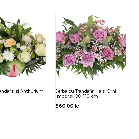
andafiri si Anthurium
Jerba cu Trandafiri lila si Crini
Imperiali 90-110 cm
i
560.00
lei