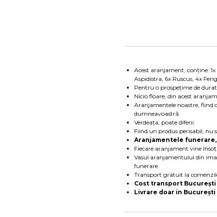
Acest aranjament, conține: 1x 
Aspidistra, 6x Ruscus, 4x Feri
Pentru o prospețime de dura
Nicio floare, din acest aranja
Aranjamentele noastre, fiind c
dumneavoastră.
Verdeața, poate diferii.
Fiind un produs perisabil, nu 
Aranjamentele funerare, s
Fiecare aranjament vine însoți
Vasul aranjamentului din imagi
funerare.
Transport gratuit la comenzile
Cost transport București (
Livrare doar in București 