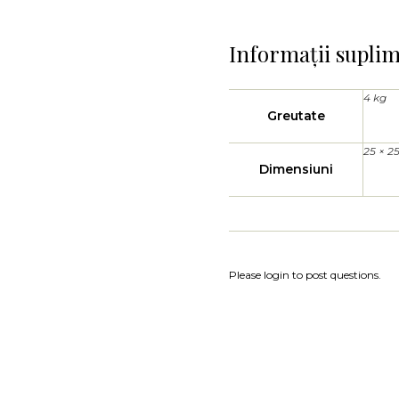
Informații supli
4 kg
Greutate
25 × 2
Dimensiuni
Please login to post questions.