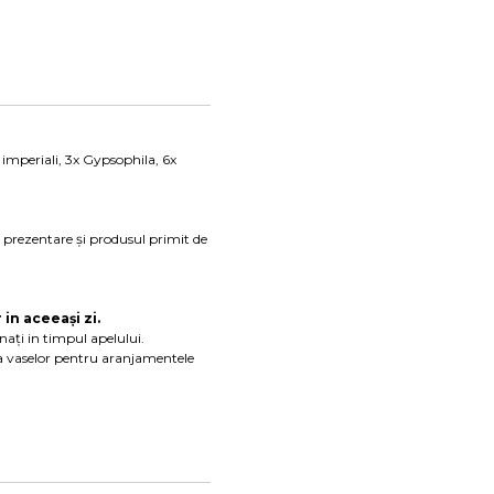
 imperiali, 3x Gypsophila, 6x
e prezentare și produsul primit de
in aceeași zi.
nați in timpul apelului.
tea vaselor pentru aranjamentele