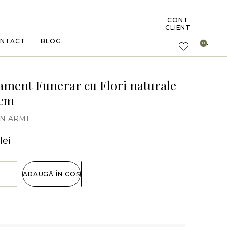
CONT
CLIENT
NTACT
BLOG
ament Funerar cu Flori naturale
 cm
N-ARM1
lei
ADAUGĂ ÎN COȘ