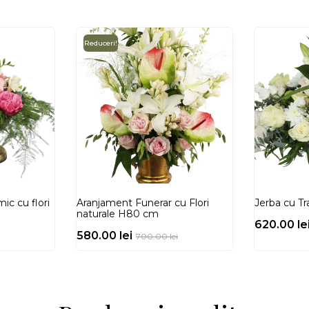
Reduceri!
ic cu flori
Aranjament Funerar cu Flori
Jerba cu Tr
naturale H80 cm
620.00
le
580.00
lei
700.00
lei