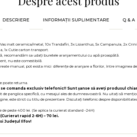
Despre acest produs
DESCRIERE
INFORMAȚII SUPLIMENTARE
Q & A
Vas inalt ceramica/metal, 10x Trandafiri, 3x Lisianthus, 5x Campanula, 2x Crini
ga, 1x Cutie carton transport.
tă, recomandăm sa udați buretele aranjamentului cu apă proaspătă.
ment, nu este comestibilă.
reate manual, pot exista mici diferențe de aranjare a florilor, între imaginea d
se poate returna.
e comanda exclusiv telefonic!! Sunt șanse să aveți produsul chiar 
t de panglica specifică, cu mesajul ales de dumneavoastră. Nu uitați să mențio
ne, este strict cu titlu de prezentare. Discutați telefonic despre disponibilita
 de peste 400 lei. (Se aplica la curierat standard -24H)
Curierat rapid 2-6H) – 70 lei.
si Județul Ilfov!