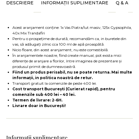
DESCRIERE
INFORMAȚII SUPLIMENTARE
Q & A
Acest aranjament conține: 1x Vas Piatra/lut masiv, 125x Gypsophila,
40x Mix Trandafiri
Pentru o prospețime de durată, recomandăm ca, in buretele din
vas, să adăugați zilnic cca 100 ml de apă proaspătă.
Nicio floare, din acest aranjament, nu este comestibilă.
În aranjamentele noastre, fiind create manual, pot exista mici
diferențe de aranjare a florilor, între imaginea de prezentare și
produsul primit de dumneavoastră.
Fiind un produs perisabil, nu se poate returna. Mai multe
informații, in politica noastră de retur.
Transport gratuit la comenzile de peste 400 lei.
Cost transport București (Curierat rapid), pentru
comenzile sub 400 lei – 40 lei.
Termen de livrare: 2-6H.
Livrare doar in București!
Informații suplimentare