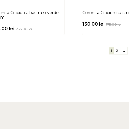
onita Craciun albastru si verde
Coronita Craciun cu st
cm
130.00
lei
175.00
lei
0.00
lei
235.00
lei
1
2
→