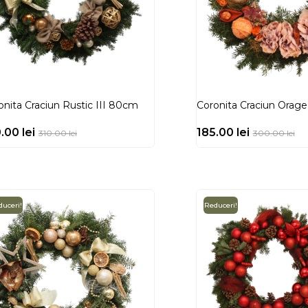
onita Craciun Rustic III 80cm
Coronita Craciun Orage
0.00
lei
185.00
lei
310.00
lei
300.00
lei
uceri!
Reduceri!