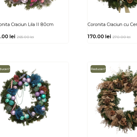
onita Craciun Lila II 80cm
Coronita Craciun cu C
0.00
lei
170.00
lei
265.00
lei
270.00
lei
uceri!
Reduceri!