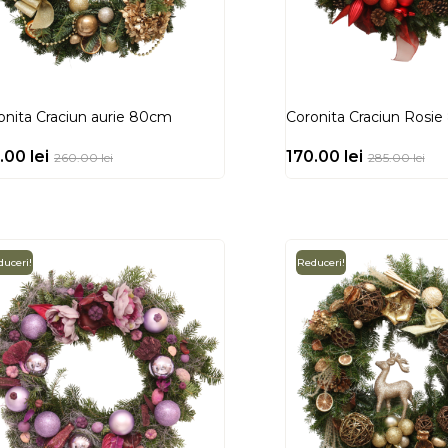
onita Craciun aurie 80cm
Coronita Craciun Rosi
5.00
lei
170.00
lei
260.00
lei
285.00
lei
uceri!
Reduceri!