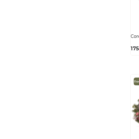
Cor
17
Red