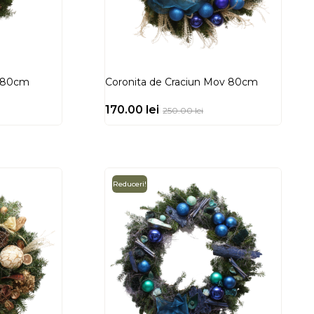
e 80cm
Coronita de Craciun Mov 80cm
170.00
lei
250.00
lei
Reduceri!