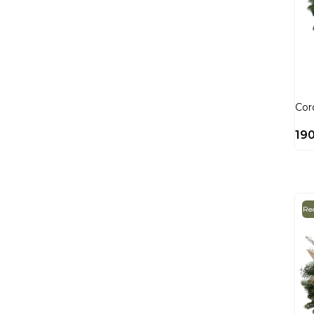
Cor
19
Red