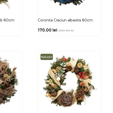
erb 80cm
Coronita Craciun albastra 80cm
170.00
lei
200.00
lei
Reduceri!