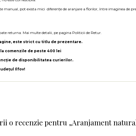
e manual, pot exista mici diferențe de aranjare a florilor, între imaginea de pr
oate returna. Mai multe detalii, pe pagina Politicii de Retur.
gine, este strict cu titlu de prezentare.
t la comenzile de peste 400 lei
ncție de disponibilitatea curierilor.
Județul Ilfov!
crii o recenzie pentru „Aranjament natural