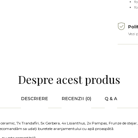
fo
fo
Poli
Vezi 
Despre acest produs
DESCRIERE
RECENZII (0)
Q & A
 ceramic, 7x Trandafiri, 5x Gerbera, 4x Lisianthus, 2x Pampas, Frunze de stejar,
recomandăm sa udați buretele aranjamentului cu apă proaspătă.
, nu este comestibilă.