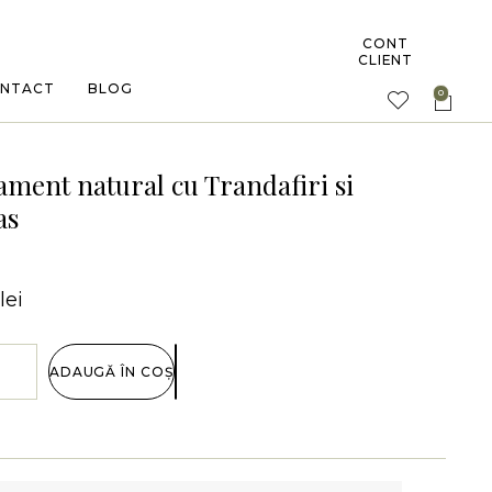
CONT
CLIENT
NTACT
BLOG
ament natural cu Trandafiri si
as
lei
ADAUGĂ ÎN COȘ