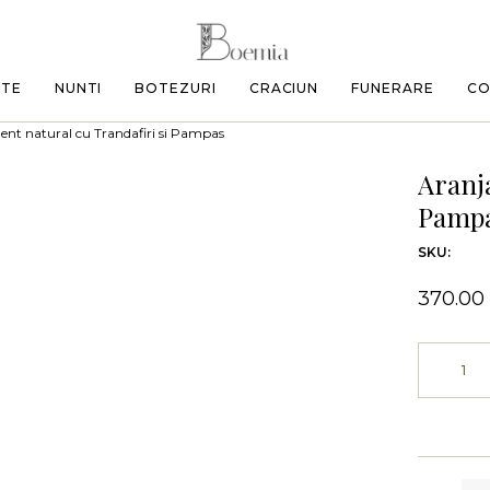
ETE
NUNTI
BOTEZURI
CRACIUN
FUNERARE
CO
nt natural cu Trandafiri si Pampas
Aranj
Pamp
SKU:
370.00