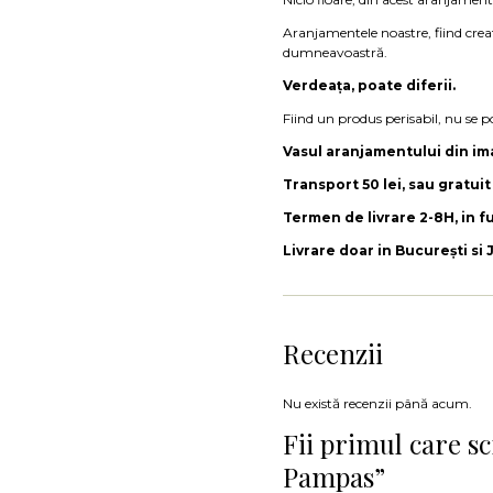
Aranjamentele noastre, fiind creat
dumneavoastră.
Verdeața, poate diferii.
Fiind un produs perisabil, nu se p
Vasul aranjamentului din ima
Transport 50 lei, sau gratui
Termen de livrare 2-8H, in fu
Livrare doar in București si 
Recenzii
Nu există recenzii până acum.
Fii primul care s
Pampas”