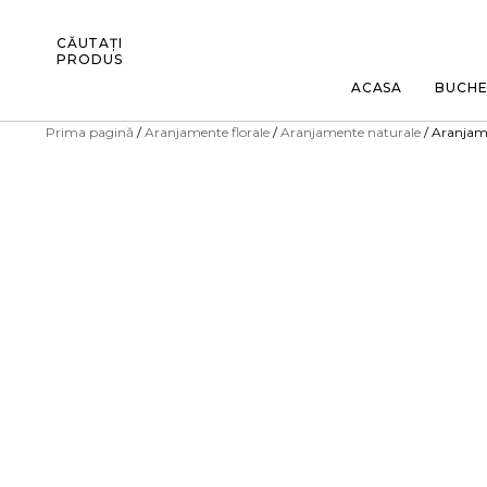
CĂUTAȚI
PRODUS
ACASA
BUCH
Prima pagină
/
Aranjamente florale
/
Aranjamente naturale
/ Aranjame