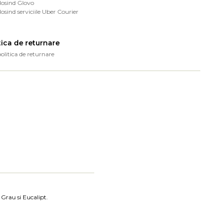
losind Glovo
losind serviciile Uber Courier
tica de returnare
politica de returnare
 Grau si Eucalipt.