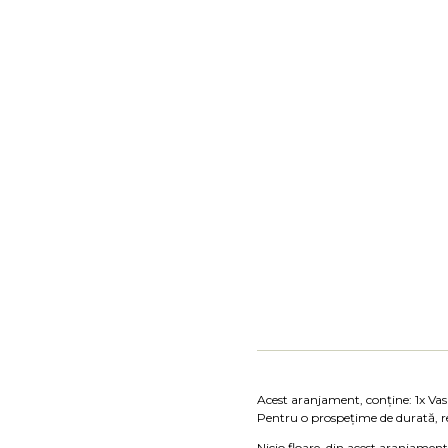
Acest aranjament, conține: 1x Vas
Pentru o prospețime de durată, 
Nicio floare, din acest aranjament