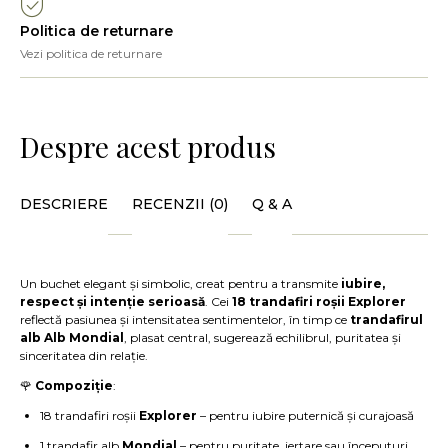
Politica de returnare
Vezi politica de returnare
Despre acest produs
DESCRIERE
RECENZII (0)
Q & A
Un buchet elegant și simbolic, creat pentru a transmite
iubire,
respect și intenție serioasă
. Cei
18 trandafiri roșii Explorer
reflectă pasiunea și intensitatea sentimentelor, în timp ce
trandafirul
alb Alb Mondial
, plasat central, sugerează echilibrul, puritatea și
sinceritatea din relație.
🌹
Compoziție
:
18 trandafiri roșii
Explorer
– pentru iubire puternică și curajoasă
1 trandafir alb
Mondial
– pentru puritate, iertare sau începuturi