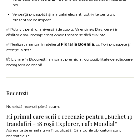
noi
Verdeață proaspătă și ambalaj elegant, potrivite pentru o
prezentare de impact
✅ Potrivit pentru: aniversări de cuplu, Valentine’s Day, cereri în
căsătorie sau mesaje emoționale transmise fără cuvinte.
✅ Realizat manual în atelierul
Florăria Boemia
, cu flori proaspete și
atenție la detalii.
📦 Livrare în București, ambalat premium, cu posibilitate de adăugare
mesaj scris de mână.
Recenzii
Nu există recenzii până acum.
Fii primul care scrii o recenzie pentru „Buchet 19
trandafiri – 18 roșii Explorer, 1 alb Mondial”
Adresa ta de email nu va fi publicată.
Câmpurile obligatorii sunt
marcate cu
*