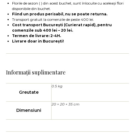
Florile de sezon ( ) din acest buchet, sunt înlocuite cu aceleași flori
disponibile din buchet.
Fiind un produs perisabil, nu se poate returna.
Transport gratuit la comenzile de peste 400 lei.
Cost transport București (Curierat rapid), pentru
comenzile sub 400 lei – 20 lei.
Termen de livrare: 2-4H.
Livrare doar in București!
Informații suplimentare
0.5 kg
Greutate
20 × 20 × 35 cm
Dimensiuni