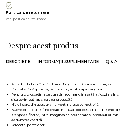
Politica de returnare
Vezi politica de returnare
Despre acest produs
DESCRIERE
INFORMAȚII SUPLIMENTARE
Q & A
Acest buchet conține: 5x Trandafiri galbeni, 6x Alstromeria, 2x
Clematis, 3x Aspidistra, 3x Eucalipt, Ambalaj si panglica.
Pentru o prospețime de durată, recomandăm sa tăiați cozile zilnic
si sa schimbați apa, cu apă proaspătă.
Nicio floare, din acest aranjament, nu este comestibilă.
Buchetele noastre, fiind create manual, pot exista mici diferențe de
aranjare a florilor, între imaginea de prezentare și produsul primit
de dumneavoastră.
Verdeața, poate diferii.