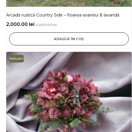
Arcadă rustică Country Side – floarea-soarelui & lavandă
2,000.00
lei
2,200.00
lei
ADAUGĂ ÎN COȘ
Reduceri!