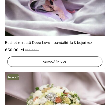
Buchet mireasă Deep Love – trandafiri lila & bujori roz
650.00
lei
780.00
lei
ADAUGĂ ÎN COȘ
Reduceri!