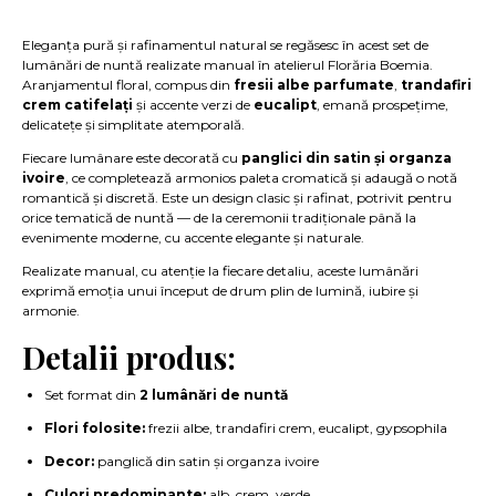
Eleganța pură și rafinamentul natural se regăsesc în acest set de
lumânări de nuntă realizate manual în atelierul Florăria Boemia.
Aranjamentul floral, compus din
fresii albe parfumate
,
trandafiri
crem catifelați
și accente verzi de
eucalipt
, emană prospețime,
delicatețe și simplitate atemporală.
Fiecare lumânare este decorată cu
panglici din satin și organza
ivoire
, ce completează armonios paleta cromatică și adaugă o notă
romantică și discretă. Este un design clasic și rafinat, potrivit pentru
orice tematică de nuntă — de la ceremonii tradiționale până la
evenimente moderne, cu accente elegante și naturale.
Realizate manual, cu atenție la fiecare detaliu, aceste lumânări
exprimă emoția unui început de drum plin de lumină, iubire și
armonie.
Detalii produs:
Set format din
2 lumânări de nuntă
Flori folosite:
frezii albe, trandafiri crem, eucalipt, gypsophila
Decor:
panglică din satin și organza ivoire
Culori predominante:
alb, crem, verde