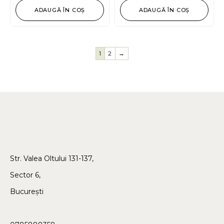
ADAUGĂ ÎN COȘ
ADAUGĂ ÎN COȘ
1
2
→
Str. Valea Oltului 131-137,
Sector 6,
București