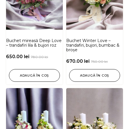
Buchet mireasă Deep Love
Buchet Winter Love –
– trandafiri lila & bujori roz
trandafiri, bujori, bumbac &
broșe
650.00
lei
780.00
lei
670.00
lei
750.00
lei
ADAUGĂ ÎN COȘ
ADAUGĂ ÎN COȘ