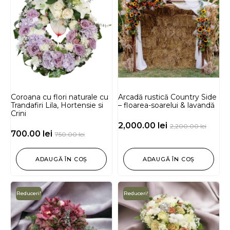
Coroana cu flori naturale cu
Arcadă rustică Country Side
Trandafiri Lila, Hortensie si
– floarea-soarelui & lavandă
Crini
2,000.00
lei
2,200.00
lei
700.00
lei
750.00
lei
ADAUGĂ ÎN COȘ
ADAUGĂ ÎN COȘ
Reduceri!
Reduceri!