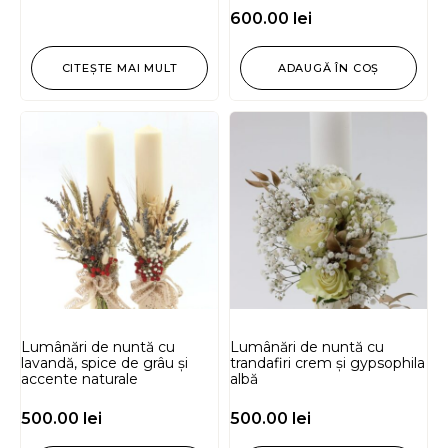
600.00
lei
CITEȘTE MAI MULT
ADAUGĂ ÎN COȘ
Lumânări de nuntă cu
Lumânări de nuntă cu
lavandă, spice de grâu și
trandafiri crem și gypsophila
accente naturale
albă
500.00
lei
500.00
lei